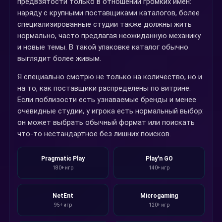
предвзятости только в отношении громких имен:
наряду с крупными поставщиками каталогов, более
специализированные студии также должны жить
нормально, часто предлагая неожиданную механику
и новые темы. В такой упаковке каталог обычно
выглядит более живым.
Я специально смотрю не только на количество, но и
на то, как поставщики распределены по витрине.
Если поблизости есть узнаваемые бренды и менее
очевидные студии, у игрока есть нормальный выбор:
он может выбрать обычный формат или поискать
что-то нестандартное без лишних поисков.
Pragmatic Play
Play'n GO
180+ игр
140+ игр
NetEnt
Microgaming
95+ игр
120+ игр