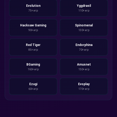
Evolution
Yggdrasil
75+ игр
110+ игр
Hacksaw Gaming
Spinomenal
90+ игр
130+ игр
Red Tiger
Endorphina
85+ игр
70+ игр
BGaming
Amusnet
160+ игр
150+ игр
Ezugi
Evoplay
60+ игр
170+ игр