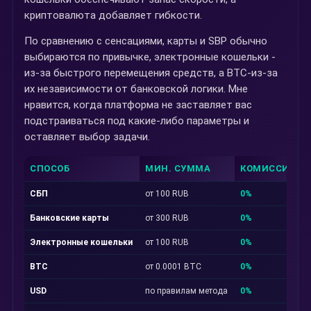
криптовалюта добавляет гибкости.
По сравнению с сенсациями, карты и SBP обычно
выбираются по привычке, электронные кошельки -
из-за быстрого перемещения средств, а BTC-из-за
их независимости от банковской логики. Мне
нравится, когда платформа не заставляет вас
подстраиваться под какие-либо параметры и
оставляет выбор задачи.
СПОСОБ
МИН. СУММА
КОМИССИЯ
СБП
от 100 RUB
0%
Банковские карты
от 300 RUB
0%
Электронные кошельки
от 100 RUB
0%
BTC
от 0.0001 BTC
0%
USD
по правилам метода
0%