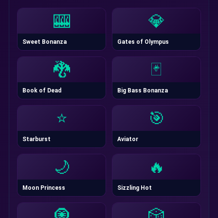
🎰
💎
Sweet Bonanza
Gates of Olympus
🐉
🃏
Book of Dead
Big Bass Bonanza
⭐
🎯
Starburst
Aviator
🌙
🔥
Moon Princess
Sizzling Hot
🧿
🎲