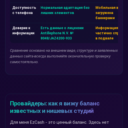
Доступность
Нормальная адаптация без
Мобильная верси
с телефона
лишних элементов
загружена
баннерами
Доверие к
Есть данные о лицензии
Информация
информации
Antillephone N.V. №
частично спрятан
8048/JAZ4200-933
в подвале
Сравнение основано на внешнем виде, структуре и заявленных
данных сайта-всегда выполняйте окончательную проверку
самостоятельно.
Провайдеры: как я вижу баланс
известных и нишевых студий
Для меня EzCash - это ценный баланс. Здесь нет