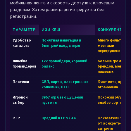
мобильная лента и скорость доступа к ключевым
разделам. Затем разница регистрируется без
регистрации.
ПАРАМЕТР
ИЗИ КЕШ
КОНКУРЕНТ А
Удобство
Понятная навигация и
Много фильтров, 
каталога
быстрый вход в игры
местами
перегружено
Линейка
122 провайдера, хороший
Больше громких
провайдеров
баланс
брендов, меньше
нишевых
Платежи
СБП, карты, электронные
Фиат есть, крипта
кошельки, BTC
ограничена
Игровой
3967 игр без ощущения
Похожий объём, н
выбор
пустоты
слабее сортировк
RTP
Средний RTP 97.4%
Показатели завис
от конкретной
витрины