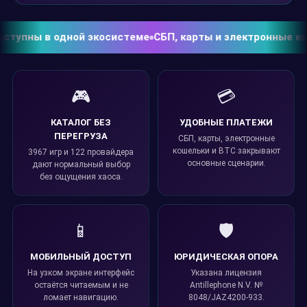
пны в одной экосистеме
СБП, карты и электронные кошел
🎮
💳
КАТАЛОГ БЕЗ
УДОБНЫЕ ПЛАТЕЖИ
ПЕРЕГРУЗА
СБП, карты, электронные
кошельки и BTC закрывают
3967 игр и 122 провайдера
основные сценарии.
дают нормальный выбор
без ощущения хаоса.
📱
🛡️
МОБИЛЬНЫЙ ДОСТУП
ЮРИДИЧЕСКАЯ ОПОРА
На узком экране интерфейс
Указана лицензия
остаётся читаемым и не
Antillephone N.V. №
ломает навигацию.
8048/JAZ4200-933.