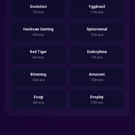
Evolution
Yggdrasil
75+ игр
110+ игр
Hacksaw Gaming
Spinomenal
90+ игр
130+ игр
Red Tiger
Endorphina
85+ игр
70+ игр
BGaming
Amusnet
160+ игр
150+ игр
Ezugi
Evoplay
60+ игр
170+ игр