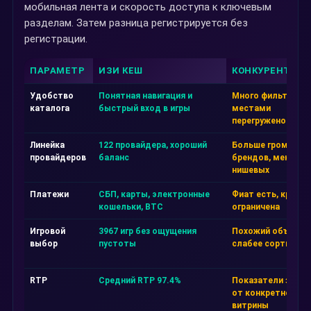
мобильная лента и скорость доступа к ключевым
разделам. Затем разница регистрируется без
регистрации.
ПАРАМЕТР
ИЗИ КЕШ
КОНКУРЕНТ А
Удобство
Понятная навигация и
Много фильтров, 
каталога
быстрый вход в игры
местами
перегружено
Линейка
122 провайдера, хороший
Больше громких
провайдеров
баланс
брендов, меньше
нишевых
Платежи
СБП, карты, электронные
Фиат есть, крипта
кошельки, BTC
ограничена
Игровой
3967 игр без ощущения
Похожий объём, н
выбор
пустоты
слабее сортировк
RTP
Средний RTP 97.4%
Показатели завис
от конкретной
витрины