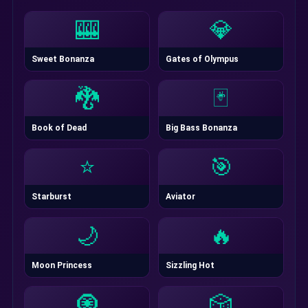
🎰
💎
Sweet Bonanza
Gates of Olympus
🐉
🃏
Book of Dead
Big Bass Bonanza
⭐
🎯
Starburst
Aviator
🌙
🔥
Moon Princess
Sizzling Hot
🧿
🎲