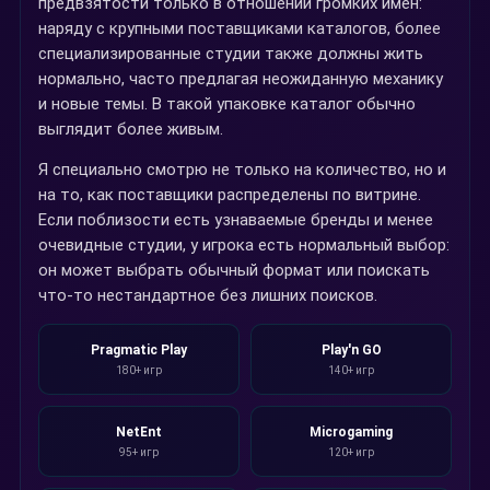
предвзятости только в отношении громких имен:
наряду с крупными поставщиками каталогов, более
специализированные студии также должны жить
нормально, часто предлагая неожиданную механику
и новые темы. В такой упаковке каталог обычно
выглядит более живым.
Я специально смотрю не только на количество, но и
на то, как поставщики распределены по витрине.
Если поблизости есть узнаваемые бренды и менее
очевидные студии, у игрока есть нормальный выбор:
он может выбрать обычный формат или поискать
что-то нестандартное без лишних поисков.
Pragmatic Play
Play'n GO
180+ игр
140+ игр
NetEnt
Microgaming
95+ игр
120+ игр