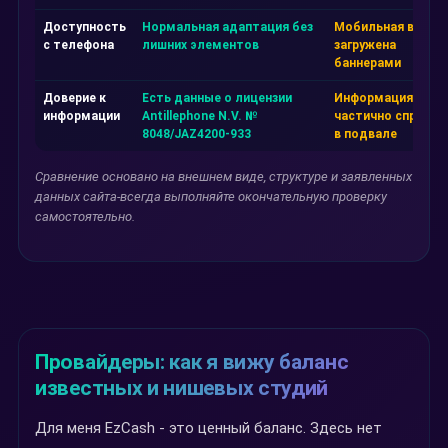
Доступность
Нормальная адаптация без
Мобильная верси
с телефона
лишних элементов
загружена
баннерами
Доверие к
Есть данные о лицензии
Информация
информации
Antillephone N.V. №
частично спрятан
8048/JAZ4200-933
в подвале
Сравнение основано на внешнем виде, структуре и заявленных
данных сайта-всегда выполняйте окончательную проверку
самостоятельно.
Провайдеры: как я вижу баланс
известных и нишевых студий
Для меня EzCash - это ценный баланс. Здесь нет