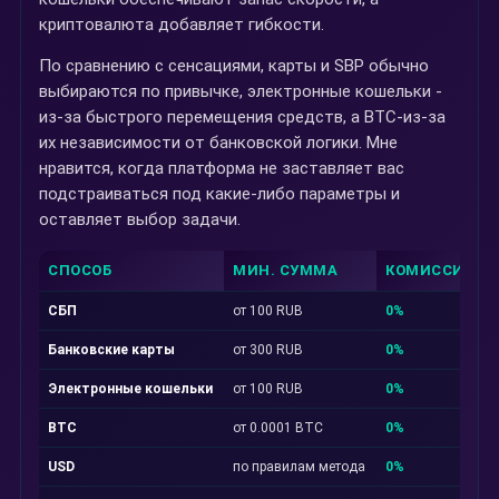
криптовалюта добавляет гибкости.
По сравнению с сенсациями, карты и SBP обычно
выбираются по привычке, электронные кошельки -
из-за быстрого перемещения средств, а BTC-из-за
их независимости от банковской логики. Мне
нравится, когда платформа не заставляет вас
подстраиваться под какие-либо параметры и
оставляет выбор задачи.
СПОСОБ
МИН. СУММА
КОМИССИЯ
СБП
от 100 RUB
0%
Банковские карты
от 300 RUB
0%
Электронные кошельки
от 100 RUB
0%
BTC
от 0.0001 BTC
0%
USD
по правилам метода
0%