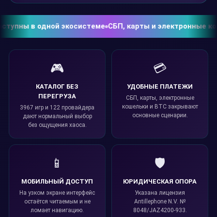
пны в одной экосистеме
СБП, карты и электронные кошель
🎮
💳
КАТАЛОГ БЕЗ
УДОБНЫЕ ПЛАТЕЖИ
ПЕРЕГРУЗА
СБП, карты, электронные
кошельки и BTC закрывают
3967 игр и 122 провайдера
основные сценарии.
дают нормальный выбор
без ощущения хаоса.
📱
🛡️
МОБИЛЬНЫЙ ДОСТУП
ЮРИДИЧЕСКАЯ ОПОРА
На узком экране интерфейс
Указана лицензия
остаётся читаемым и не
Antillephone N.V. №
ломает навигацию.
8048/JAZ4200-933.