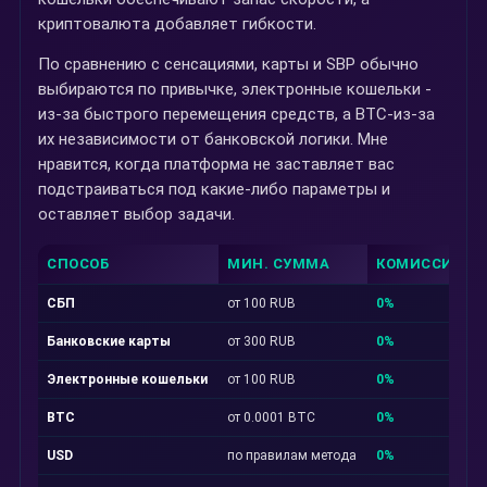
криптовалюта добавляет гибкости.
По сравнению с сенсациями, карты и SBP обычно
выбираются по привычке, электронные кошельки -
из-за быстрого перемещения средств, а BTC-из-за
их независимости от банковской логики. Мне
нравится, когда платформа не заставляет вас
подстраиваться под какие-либо параметры и
оставляет выбор задачи.
СПОСОБ
МИН. СУММА
КОМИССИЯ
СБП
от 100 RUB
0%
Банковские карты
от 300 RUB
0%
Электронные кошельки
от 100 RUB
0%
BTC
от 0.0001 BTC
0%
USD
по правилам метода
0%