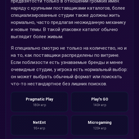
предвзятости только в отношении громких имен:
наряду с крупными поставщиками каталогов, более
специализированные студии также должны жить
нормально, часто предлагая неожиданную механику
и новые темы. В такой упаковке каталог обычно
выглядит более живым.
Я специально смотрю не только на количество, но и
на то, как поставщики распределены по витрине.
Если поблизости есть узнаваемые бренды и менее
очевидные студии, у игрока есть нормальный выбор:
он может выбрать обычный формат или поискать
что-то нестандартное без лишних поисков.
Pragmatic Play
Play'n GO
180+ игр
140+ игр
NetEnt
Microgaming
95+ игр
120+ игр