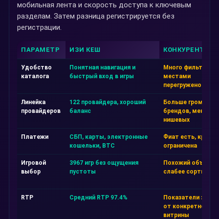
мобильная лента и скорость доступа к ключевым
разделам. Затем разница регистрируется без
регистрации.
ПАРАМЕТР
ИЗИ КЕШ
КОНКУРЕНТ А
Удобство
Понятная навигация и
Много фильтров, 
каталога
быстрый вход в игры
местами
перегружено
Линейка
122 провайдера, хороший
Больше громких
провайдеров
баланс
брендов, меньше
нишевых
Платежи
СБП, карты, электронные
Фиат есть, крипта
кошельки, BTC
ограничена
Игровой
3967 игр без ощущения
Похожий объём, н
выбор
пустоты
слабее сортировк
RTP
Средний RTP 97.4%
Показатели завис
от конкретной
витрины