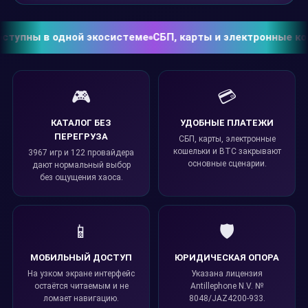
пны в одной экосистеме
СБП, карты и электронные кошел
🎮
💳
КАТАЛОГ БЕЗ
УДОБНЫЕ ПЛАТЕЖИ
ПЕРЕГРУЗА
СБП, карты, электронные
кошельки и BTC закрывают
3967 игр и 122 провайдера
основные сценарии.
дают нормальный выбор
без ощущения хаоса.
📱
🛡️
МОБИЛЬНЫЙ ДОСТУП
ЮРИДИЧЕСКАЯ ОПОРА
На узком экране интерфейс
Указана лицензия
остаётся читаемым и не
Antillephone N.V. №
ломает навигацию.
8048/JAZ4200-933.