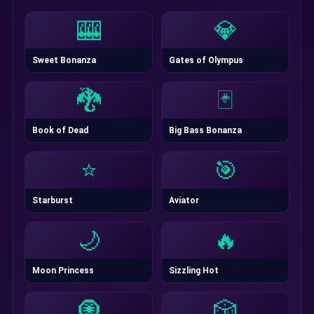
🎰
💎
Sweet Bonanza
Gates of Olympus
🐉
🃏
Book of Dead
Big Bass Bonanza
⭐
🎯
Starburst
Aviator
🌙
🔥
Moon Princess
Sizzling Hot
🧿
🎲