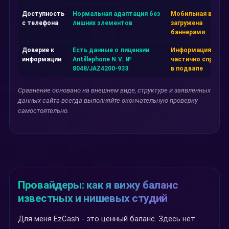
Доступность
Нормальная адаптация без
Мобильная верси
с телефона
лишних элементов
загружена
баннерами
Доверие к
Есть данные о лицензии
Информация
информации
Antillephone N.V. №
частично спрятан
8048/JAZ4200-933
в подвале
Сравнение основано на внешнем виде, структуре и заявленных
данных сайта-всегда выполняйте окончательную проверку
самостоятельно.
Провайдеры: как я вижу баланс
известных и нишевых студий
Для меня EzCash - это ценный баланс. Здесь нет