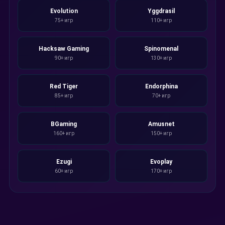
Evolution
Yggdrasil
75+ игр
110+ игр
Hacksaw Gaming
Spinomenal
90+ игр
130+ игр
Red Tiger
Endorphina
85+ игр
70+ игр
BGaming
Amusnet
160+ игр
150+ игр
Ezugi
Evoplay
60+ игр
170+ игр