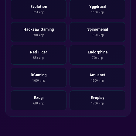
Evolution
Yggdrasil
75+ игр
110+ игр
Hacksaw Gaming
Spinomenal
90+ игр
130+ игр
Red Tiger
Endorphina
85+ игр
70+ игр
BGaming
Amusnet
160+ игр
150+ игр
Ezugi
Evoplay
60+ игр
170+ игр