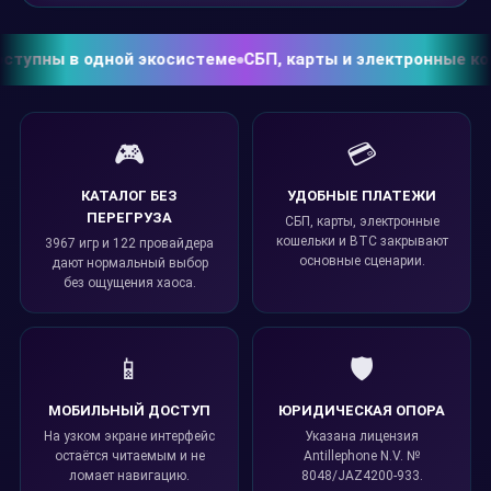
пны в одной экосистеме
СБП, карты и электронные кошель
🎮
💳
КАТАЛОГ БЕЗ
УДОБНЫЕ ПЛАТЕЖИ
ПЕРЕГРУЗА
СБП, карты, электронные
кошельки и BTC закрывают
3967 игр и 122 провайдера
основные сценарии.
дают нормальный выбор
без ощущения хаоса.
📱
🛡️
МОБИЛЬНЫЙ ДОСТУП
ЮРИДИЧЕСКАЯ ОПОРА
На узком экране интерфейс
Указана лицензия
остаётся читаемым и не
Antillephone N.V. №
ломает навигацию.
8048/JAZ4200-933.