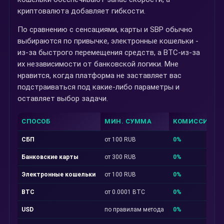
криптовалюта добавляет гибкости.
По сравнению с сенсациями, карты и SBP обычно
выбираются по привычке, электронные кошельки -
из-за быстрого перемещения средств, а BTC-из-за
их независимости от банковской логики. Мне
нравится, когда платформа не заставляет вас
подстраиваться под какие-либо параметры и
оставляет выбор задачи.
СПОСОБ
МИН. СУММА
КОМИССИЯ
СБП
от 100 RUB
0%
Банковские карты
от 300 RUB
0%
Электронные кошельки
от 100 RUB
0%
BTC
от 0.0001 BTC
0%
USD
по правилам метода
0%