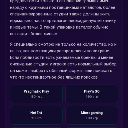
предвзятости только в отношении громких имен:
наряду с крупными поставщиками каталогов, более
специализированные студии также должны жить
нормально, часто предлагая неожиданную механику
и новые темы. В такой упаковке каталог обычно
выглядит более живым.
Я специально смотрю не только на количество, но и
на то, как поставщики распределены по витрине.
Если поблизости есть узнаваемые бренды и менее
очевидные студии, у игрока есть нормальный выбор:
он может выбрать обычный формат или поискать
что-то нестандартное без лишних поисков.
Pragmatic Play
Play'n GO
180+ игр
140+ игр
NetEnt
Microgaming
95+ игр
120+ игр