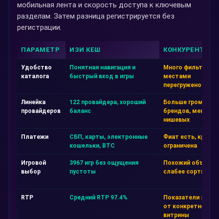
мобильная лента и скорость доступа к ключевым
разделам. Затем разница регистрируется без
регистрации.
ПАРАМЕТР
ИЗИ КЕШ
КОНКУРЕНТ А
Удобство
Понятная навигация и
Много фильтров, 
каталога
быстрый вход в игры
местами
перегружено
Линейка
122 провайдера, хороший
Больше громких
провайдеров
баланс
брендов, меньше
нишевых
Платежи
СБП, карты, электронные
Фиат есть, крипта
кошельки, BTC
ограничена
Игровой
3967 игр без ощущения
Похожий объём, н
выбор
пустоты
слабее сортировк
RTP
Средний RTP 97.4%
Показатели завис
от конкретной
витрины