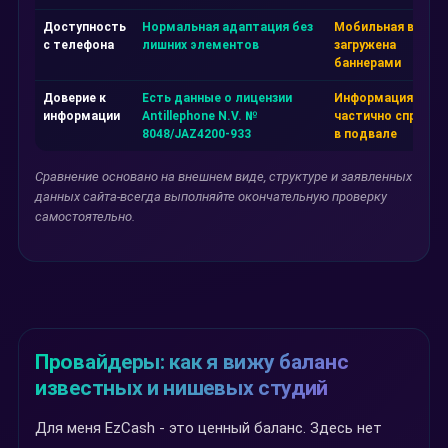
Доступность
Нормальная адаптация без
Мобильная верси
с телефона
лишних элементов
загружена
баннерами
Доверие к
Есть данные о лицензии
Информация
информации
Antillephone N.V. №
частично спрятан
8048/JAZ4200-933
в подвале
Сравнение основано на внешнем виде, структуре и заявленных
данных сайта-всегда выполняйте окончательную проверку
самостоятельно.
Провайдеры: как я вижу баланс
известных и нишевых студий
Для меня EzCash - это ценный баланс. Здесь нет