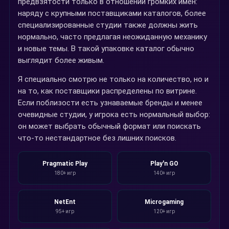
предвзятости только в отношении громких имен:
наряду с крупными поставщиками каталогов, более
специализированные студии также должны жить
нормально, часто предлагая неожиданную механику
и новые темы. В такой упаковке каталог обычно
выглядит более живым.
Я специально смотрю не только на количество, но и
на то, как поставщики распределены по витрине.
Если поблизости есть узнаваемые бренды и менее
очевидные студии, у игрока есть нормальный выбор:
он может выбрать обычный формат или поискать
что-то нестандартное без лишних поисков.
Pragmatic Play
Play'n GO
180+ игр
140+ игр
NetEnt
Microgaming
95+ игр
120+ игр