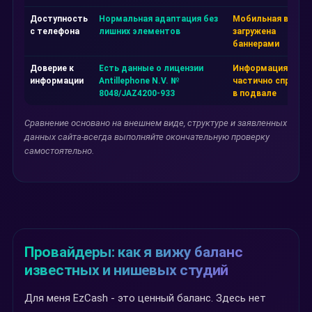
Доступность
Нормальная адаптация без
Мобильная верси
с телефона
лишних элементов
загружена
баннерами
Доверие к
Есть данные о лицензии
Информация
информации
Antillephone N.V. №
частично спрятан
8048/JAZ4200-933
в подвале
Сравнение основано на внешнем виде, структуре и заявленных
данных сайта-всегда выполняйте окончательную проверку
самостоятельно.
Провайдеры: как я вижу баланс
известных и нишевых студий
Для меня EzCash - это ценный баланс. Здесь нет