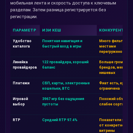
мобильная лента и скорость доступа к ключевым
разделам. Затем разница регистрируется без
регистрации.
ПАРАМЕТР
ИЗИ КЕШ
КОНКУРЕНТ А
Удобство
Понятная навигация и
Много фильтров, 
каталога
быстрый вход в игры
местами
перегружено
Линейка
122 провайдера, хороший
Больше громких
провайдеров
баланс
брендов, меньше
нишевых
Платежи
СБП, карты, электронные
Фиат есть, крипта
кошельки, BTC
ограничена
Игровой
3967 игр без ощущения
Похожий объём, н
выбор
пустоты
слабее сортировк
RTP
Средний RTP 97.4%
Показатели завис
от конкретной
витрины