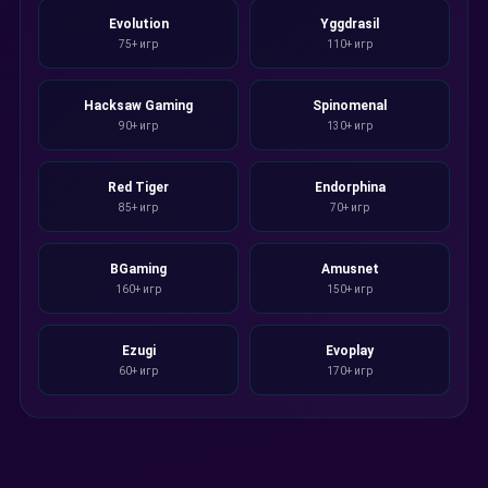
Evolution
Yggdrasil
75+ игр
110+ игр
Hacksaw Gaming
Spinomenal
90+ игр
130+ игр
Red Tiger
Endorphina
85+ игр
70+ игр
BGaming
Amusnet
160+ игр
150+ игр
Ezugi
Evoplay
60+ игр
170+ игр