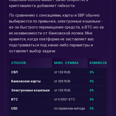
криптовалюта добавляет гибкости.
По сравнению с сенсациями, карты и SBP обычно
выбираются по привычке, электронные кошельки -
из-за быстрого перемещения средств, а BTC-из-за
их независимости от банковской логики. Мне
нравится, когда платформа не заставляет вас
подстраиваться под какие-либо параметры и
оставляет выбор задачи.
СПОСОБ
МИН. СУММА
КОМИССИЯ
СБП
от 100 RUB
0%
Банковские карты
от 300 RUB
0%
Электронные кошельки
от 100 RUB
0%
BTC
от 0.0001 BTC
0%
USD
по правилам метода
0%