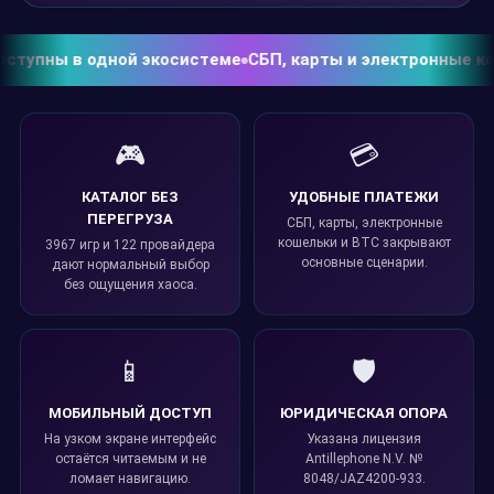
упны в одной экосистеме
СБП, карты и электронные кошел
🎮
💳
КАТАЛОГ БЕЗ
УДОБНЫЕ ПЛАТЕЖИ
ПЕРЕГРУЗА
СБП, карты, электронные
кошельки и BTC закрывают
3967 игр и 122 провайдера
основные сценарии.
дают нормальный выбор
без ощущения хаоса.
📱
🛡️
МОБИЛЬНЫЙ ДОСТУП
ЮРИДИЧЕСКАЯ ОПОРА
На узком экране интерфейс
Указана лицензия
остаётся читаемым и не
Antillephone N.V. №
ломает навигацию.
8048/JAZ4200-933.