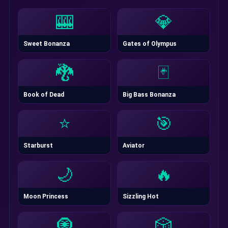
🎰
💎
Sweet Bonanza
Gates of Olympus
🐉
🃏
Book of Dead
Big Bass Bonanza
⭐
🎯
Starburst
Aviator
🌙
🔥
Moon Princess
Sizzling Hot
🧿
🎲