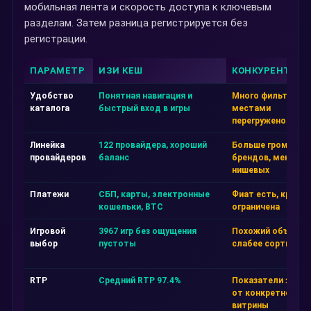
мобильная лента и скорость доступа к ключевым
разделам. Затем разница регистрируется без
регистрации.
ПАРАМЕТР
ИЗИ КЕШ
КОНКУРЕНТ А
Удобство
Понятная навигация и
Много фильтров, 
каталога
быстрый вход в игры
местами
перегружено
Линейка
122 провайдера, хороший
Больше громких
провайдеров
баланс
брендов, меньше
нишевых
Платежи
СБП, карты, электронные
Фиат есть, крипта
кошельки, BTC
ограничена
Игровой
3967 игр без ощущения
Похожий объём, н
выбор
пустоты
слабее сортировк
RTP
Средний RTP 97.4%
Показатели завис
от конкретной
витрины