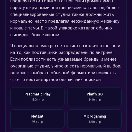
предвзятости только в отношении громких имен:
наряду с крупными поставщиками каталогов, более
специализированные студии также должны жить
нормально, часто предлагая неожиданную механику
и новые темы. В такой упаковке каталог обычно
выглядит более живым.
Я специально смотрю не только на количество, но и
на то, как поставщики распределены по витрине.
Если поблизости есть узнаваемые бренды и менее
очевидные студии, у игрока есть нормальный выбор:
он может выбрать обычный формат или поискать
что-то нестандартное без лишних поисков.
Pragmatic Play
Play'n GO
180+ игр
140+ игр
NetEnt
Microgaming
95+ игр
120+ игр