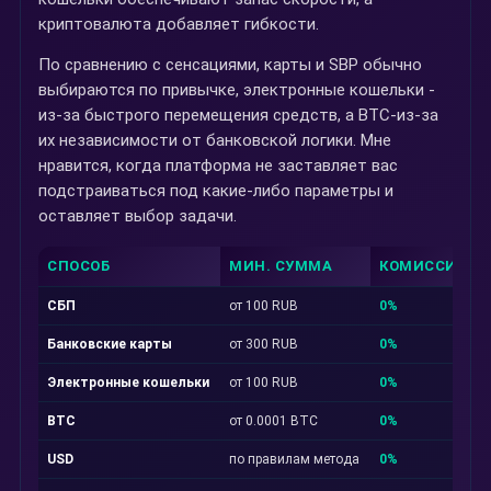
криптовалюта добавляет гибкости.
По сравнению с сенсациями, карты и SBP обычно
выбираются по привычке, электронные кошельки -
из-за быстрого перемещения средств, а BTC-из-за
их независимости от банковской логики. Мне
нравится, когда платформа не заставляет вас
подстраиваться под какие-либо параметры и
оставляет выбор задачи.
СПОСОБ
МИН. СУММА
КОМИССИЯ
СБП
от 100 RUB
0%
Банковские карты
от 300 RUB
0%
Электронные кошельки
от 100 RUB
0%
BTC
от 0.0001 BTC
0%
USD
по правилам метода
0%