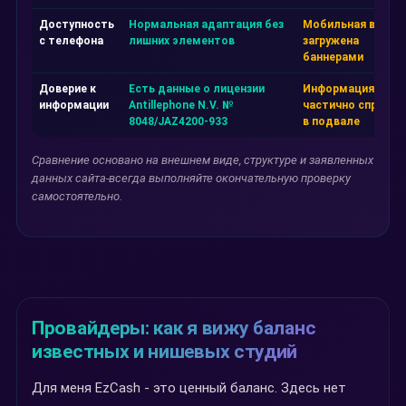
Доступность
Нормальная адаптация без
Мобильная верси
с телефона
лишних элементов
загружена
баннерами
Доверие к
Есть данные о лицензии
Информация
информации
Antillephone N.V. №
частично спрятан
8048/JAZ4200-933
в подвале
Сравнение основано на внешнем виде, структуре и заявленных
данных сайта-всегда выполняйте окончательную проверку
самостоятельно.
Провайдеры: как я вижу баланс
известных и нишевых студий
Для меня EzCash - это ценный баланс. Здесь нет