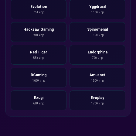
Evolution
Yggdrasil
75+ игр
110+ игр
Hacksaw Gaming
Spinomenal
90+ игр
130+ игр
Red Tiger
Endorphina
85+ игр
70+ игр
BGaming
Amusnet
160+ игр
150+ игр
Ezugi
Evoplay
60+ игр
170+ игр