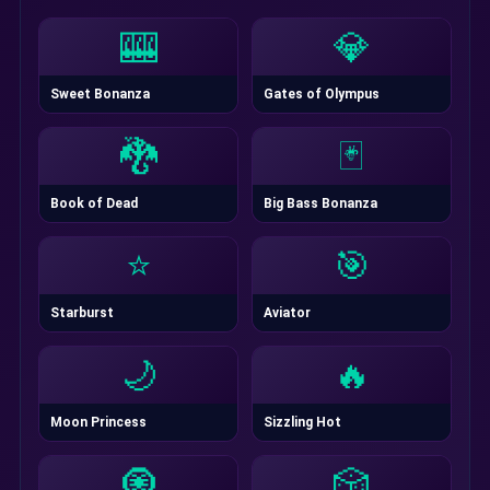
🎰
💎
Sweet Bonanza
Gates of Olympus
🐉
🃏
Book of Dead
Big Bass Bonanza
⭐
🎯
Starburst
Aviator
🌙
🔥
Moon Princess
Sizzling Hot
🧿
🎲