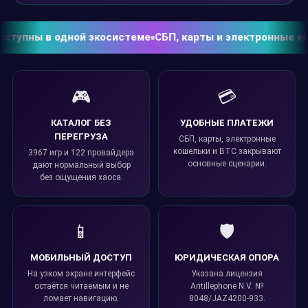
пны в одной экосистеме
СБП, карты и электронные кошел
🎮
💳
КАТАЛОГ БЕЗ
УДОБНЫЕ ПЛАТЕЖИ
ПЕРЕГРУЗА
СБП, карты, электронные
кошельки и BTC закрывают
3967 игр и 122 провайдера
основные сценарии.
дают нормальный выбор
без ощущения хаоса.
📱
🛡️
МОБИЛЬНЫЙ ДОСТУП
ЮРИДИЧЕСКАЯ ОПОРА
На узком экране интерфейс
Указана лицензия
остаётся читаемым и не
Antillephone N.V. №
ломает навигацию.
8048/JAZ4200-933.