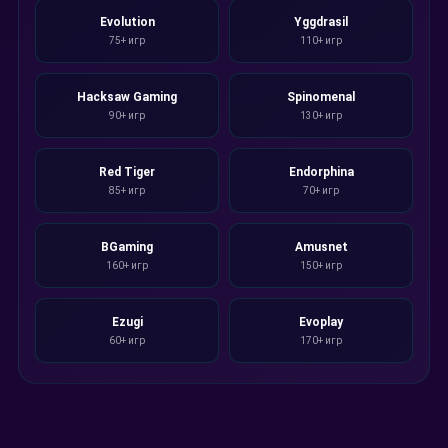
Evolution
Yggdrasil
75+ игр
110+ игр
Hacksaw Gaming
Spinomenal
90+ игр
130+ игр
Red Tiger
Endorphina
85+ игр
70+ игр
BGaming
Amusnet
160+ игр
150+ игр
Ezugi
Evoplay
60+ игр
170+ игр