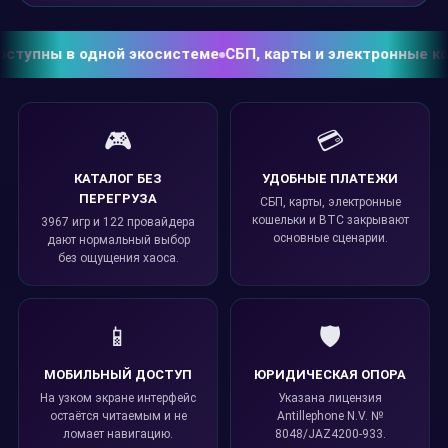
пны в одной экосистеме
СБП, карты и электронные кошел
🎮
💳
КАТАЛОГ БЕЗ
УДОБНЫЕ ПЛАТЕЖИ
ПЕРЕГРУЗА
СБП, карты, электронные
кошельки и BTC закрывают
3967 игр и 122 провайдера
основные сценарии.
дают нормальный выбор
без ощущения хаоса.
📱
🛡️
МОБИЛЬНЫЙ ДОСТУП
ЮРИДИЧЕСКАЯ ОПОРА
На узком экране интерфейс
Указана лицензия
остаётся читаемым и не
Antillephone N.V. №
ломает навигацию.
8048/JAZ4200-933.