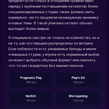
предвзятости только в отношении громких имен:
наряду с крупными поставщиками каталогов, более
специализированные студии также должны жить
нормально, часто предлагая неожиданную механику
и новые темы. В такой упаковке каталог обычно
выглядит более живым.
Я специально смотрю не только на количество, но и
на то, как поставщики распределены по витрине.
Если поблизости есть узнаваемые бренды и менее
очевидные студии, у игрока есть нормальный выбор:
он может выбрать обычный формат или поискать
что-то нестандартное без лишних поисков.
Pragmatic Play
Play'n GO
180+ игр
140+ игр
NetEnt
Microgaming
95+ игр
120+ игр