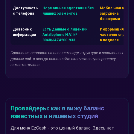
Доступность
Нормальная адаптация без
Мобильная верси
с телефона
лишних элементов
загружена
баннерами
Доверие к
Есть данные о лицензии
Информация
информации
Antillephone N.V. №
частично спрятан
8048/JAZ4200-933
в подвале
Сравнение основано на внешнем виде, структуре и заявленных
данных сайта-всегда выполняйте окончательную проверку
самостоятельно.
Провайдеры: как я вижу баланс
известных и нишевых студий
Для меня EzCash - это ценный баланс. Здесь нет