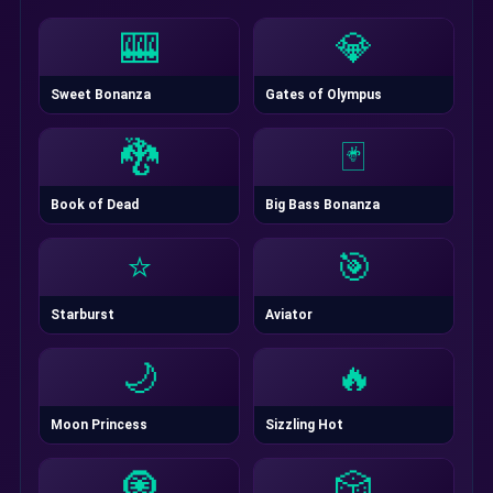
🎰
💎
Sweet Bonanza
Gates of Olympus
🐉
🃏
Book of Dead
Big Bass Bonanza
⭐
🎯
Starburst
Aviator
🌙
🔥
Moon Princess
Sizzling Hot
🧿
🎲