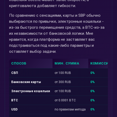
криптовалюта добавляет гибкости.
По сравнению с сенсациями, карты и SBP обычно
выбираются по привычке, электронные кошельки -
из-за быстрого перемещения средств, а BTC-из-за
их независимости от банковской логики. Мне
нравится, когда платформа не заставляет вас
подстраиваться под какие-либо параметры и
оставляет выбор задачи.
СПОСОБ
МИН. СУММА
КОМИССИЯ
СБП
от 100 RUB
0%
Банковские карты
от 300 RUB
0%
Электронные кошельки
от 100 RUB
0%
BTC
от 0.0001 BTC
0%
USD
по правилам метода
0%