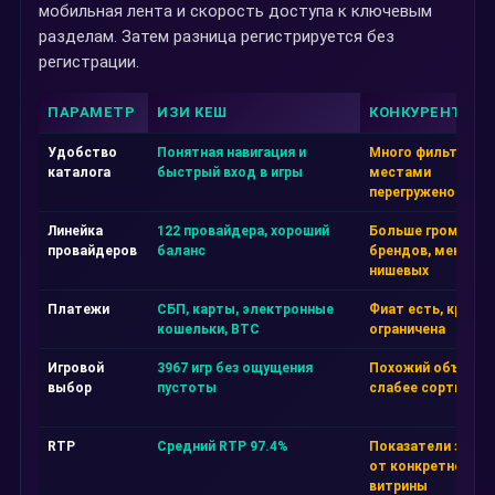
мобильная лента и скорость доступа к ключевым
разделам. Затем разница регистрируется без
регистрации.
ПАРАМЕТР
ИЗИ КЕШ
КОНКУРЕНТ А
Удобство
Понятная навигация и
Много фильтров, 
каталога
быстрый вход в игры
местами
перегружено
Линейка
122 провайдера, хороший
Больше громких
провайдеров
баланс
брендов, меньше
нишевых
Платежи
СБП, карты, электронные
Фиат есть, крипта
кошельки, BTC
ограничена
Игровой
3967 игр без ощущения
Похожий объём, н
выбор
пустоты
слабее сортировк
RTP
Средний RTP 97.4%
Показатели завис
от конкретной
витрины